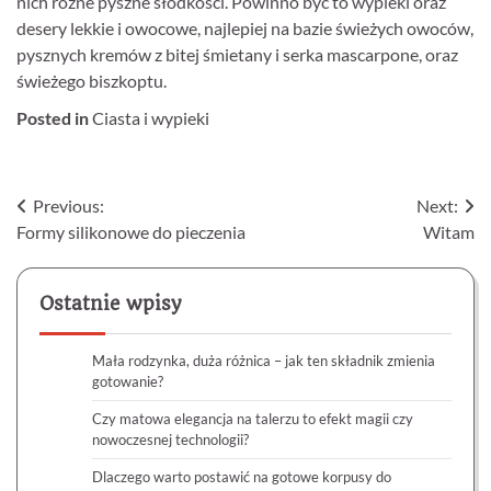
nich różne pyszne słodkości. Powinno być to wypieki oraz
desery lekkie i owocowe, najlepiej na bazie świeżych owoców,
pysznych kremów z bitej śmietany i serka mascarpone, oraz
świeżego biszkoptu.
Posted in
Ciasta i wypieki
Nawigacja
Previous:
Next:
Formy silikonowe do pieczenia
Witam
wpisu
Ostatnie wpisy
Mała rodzynka, duża różnica – jak ten składnik zmienia
gotowanie?
Czy matowa elegancja na talerzu to efekt magii czy
nowoczesnej technologii?
Dlaczego warto postawić na gotowe korpusy do