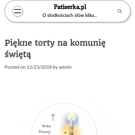
Skip
Patiserka.pl
to
O słodkościach słów kilka…
content
Piękne torty na komunię
świętą
Posted on
12/23/2018
by
admin