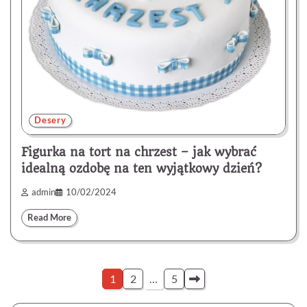
Desery
Figurka na tort na chrzest – jak wybrać
idealną ozdobę na ten wyjątkowy dzień?
admin
10/02/2024
Read More
Stronicowanie
1
2
…
5
wpisów