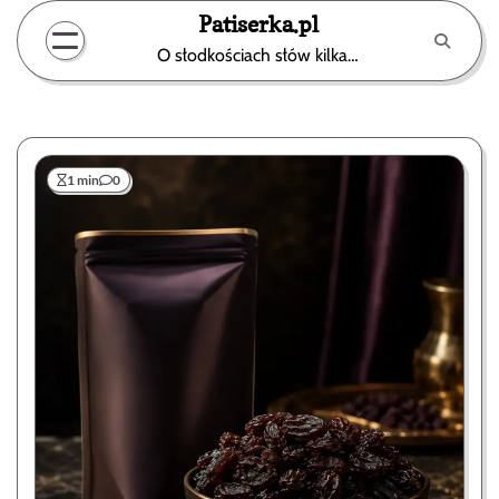
Skip
Patiserka.pl
to
O słodkościach słów kilka…
content
1 min
0