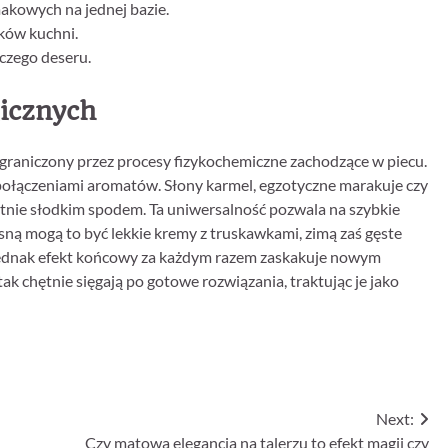
kowych na jednej bazie.
ków kuchni.
czego deseru.
gicznych
 ograniczony przez procesy fizykochemiczne zachodzące w piecu.
ołączeniami aromatów. Słony karmel, egzotyczne marakuje czy
atnie słodkim spodem. Ta uniwersalność pozwala na szybkie
ą mogą to być lekkie kremy z truskawkami, zimą zaś gęste
 jednak efekt końcowy za każdym razem zaskakuje nowym
tak chętnie sięgają po gotowe rozwiązania, traktując je jako
Next:
Czy matowa elegancja na talerzu to efekt magii czy