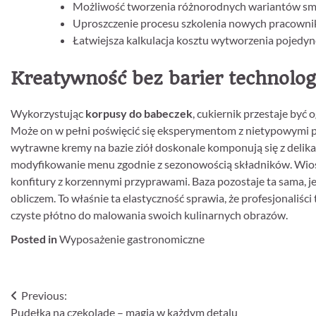
Możliwość tworzenia różnorodnych wariantów sma
Uproszczenie procesu szkolenia nowych pracowni
Łatwiejsza kalkulacja kosztu wytworzenia pojedyn
Kreatywność bez barier technolo
Wykorzystując
korpusy do babeczek
, cukiernik przestaje być
Może on w pełni poświęcić się eksperymentom z nietypowymi p
wytrawne kremy na bazie ziół doskonale komponują się z delik
modyfikowanie menu zgodnie z sezonowością składników. Wiosn
konfitury z korzennymi przyprawami. Baza pozostaje ta sama,
obliczem. To właśnie ta elastyczność sprawia, że profesjonaliści 
czyste płótno do malowania swoich kulinarnych obrazów.
Posted in
Wyposażenie gastronomiczne
Nawigacja
Previous:
Pudełka na czekoladę – magia w każdym detalu