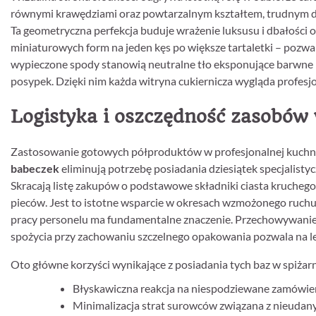
równymi krawędziami oraz powtarzalnym kształtem, trudnym d
Ta geometryczna perfekcja buduje wrażenie luksusu i dbałości
miniaturowych form na jeden kęs po większe tartaletki – pozw
wypieczone spody stanowią neutralne tło eksponujące barwne na
posypek. Dzięki nim każda witryna cukiernicza wygląda profesjo
Logistyka i oszczędność zasobów
Zastosowanie gotowych półproduktów w profesjonalnej kuchni
babeczek
eliminują potrzebę posiadania dziesiątek specjalist
Skracają listę zakupów o podstawowe składniki ciasta kruchego,
pieców. Jest to istotne wsparcie w okresach wzmożonego ruchu,
pracy personelu ma fundamentalne znaczenie. Przechowywanie t
spożycia przy zachowaniu szczelnego opakowania pozwala na l
Oto główne korzyści wynikające z posiadania tych baz w spiżarn
Błyskawiczna reakcja na niespodziewane zamówieni
Minimalizacja strat surowców związana z nieudan