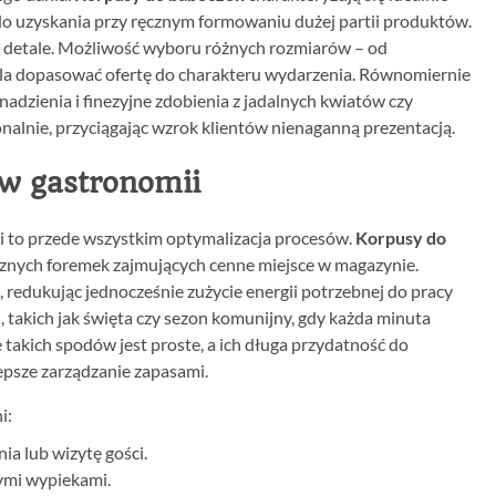
o uzyskania przy ręcznym formowaniu dużej partii produktów.
 o detale. Możliwość wyboru różnych rozmiarów – od
ala dopasować ofertę do charakteru wydarzenia. Równomiernie
dzienia i finezyjne zdobienia z jadalnych kwiatów czy
nalnie, przyciągając wzrok klientów nienaganną prezentacją.
 w gastronomii
 to przede wszystkim optymalizacja procesów.
Korpusy do
ycznych foremek zajmujących cenne miejsce w magazynie.
 redukując jednocześnie zużycie energii potrzebnej do pracy
 takich jak święta czy sezon komunijny, gdy każda minuta
akich spodów jest proste, a ich długa przydatność do
epsze zarządzanie zapasami.
i:
a lub wizytę gości.
ymi wypiekami.