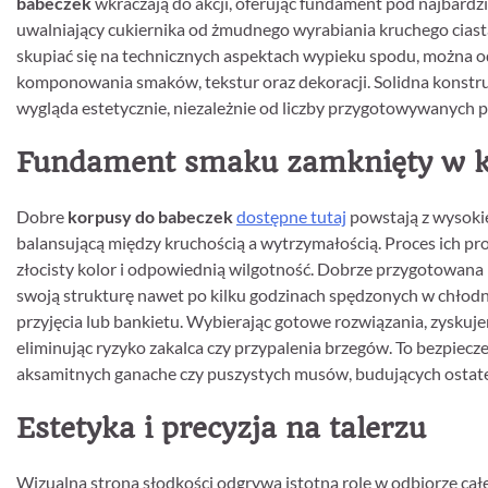
babeczek
wkraczają do akcji, oferując fundament pod najbardz
uwalniający cukiernika od żmudnego wyrabiania kruchego ciasta
skupiać się na technicznych aspektach wypieku spodu, można od r
komponowania smaków, tekstur oraz dekoracji. Solidna konstrukc
wygląda estetycznie, niezależnie od liczby przygotowywanych po
Fundament smaku zamknięty w k
Dobre
korpusy do babeczek
dostępne tutaj
powstają z wysokiej
balansującą między kruchością a wytrzymałością. Proces ich pr
złocisty kolor i odpowiednią wilgotność. Dobrze przygotowana 
swoją strukturę nawet po kilku godzinach spędzonych w chłodni
przyjęcia lub bankietu. Wybierając gotowe rozwiązania, zyskuj
eliminując ryzyko zakalca czy przypalenia brzegów. To bezpiec
aksamitnych ganache czy puszystych musów, budujących ostate
Estetyka i precyzja na talerzu
Wizualna strona słodkości odgrywa istotną rolę w odbiorze cał