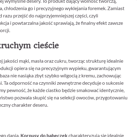
iej wymyślne desery. To produkt dający wolność twórczą,
, chłodzenia go i precyzyjnego wyklejania foremek. Zamiast
azu przejść do najprzyjemniejszej części, czyli
ja i powtarzalna jakość sprawiają, że finalny efekt zawsze
rcji.
ruchym cieście
 jakości mąki, masła oraz cukru, tworząc strukturę idealnie
odukcji opiera się na precyzyjnym wypieku, gwarantującym
baza nie nasiąka zbyt szybko wilgocią z kremu, zachowując
. Ta odporność na czynniki zewnętrzne decyduje o sukcesie
emy pewność, że każde ciastko będzie smakować identycznie,
zeństwo pozwala skupić się na selekcji owoców, przygotowaniu
czny charakter deseru.
ego dania.
Korpusy do babeczek
charakteryzują się idealnie