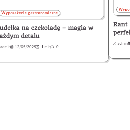
Wypos
Wyposażenie gastronomiczne
Rant 
udełka na czekoladę – magia w
perfe
ażdym detalu
admin
admin
12/05/2025
1 min
0