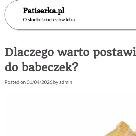
Skip
Patiserka.pl
to
content
O słodkościach słów kilka…
Dlaczego warto postaw
do babeczek?
Posted on
01/04/2026
by
admin