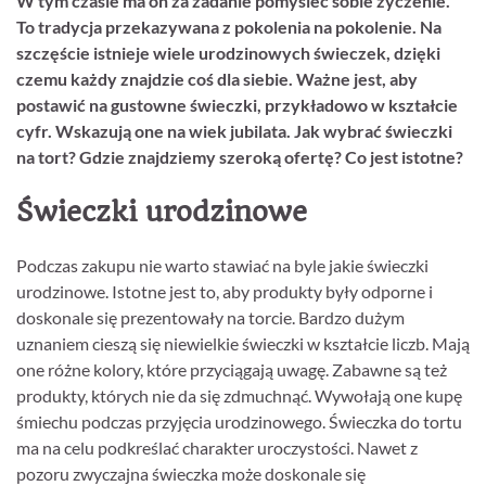
W tym czasie ma on za zadanie pomyśleć sobie życzenie.
To tradycja przekazywana z pokolenia na pokolenie. Na
szczęście istnieje wiele urodzinowych świeczek, dzięki
czemu każdy znajdzie coś dla siebie. Ważne jest, aby
postawić na gustowne świeczki, przykładowo w kształcie
cyfr. Wskazują one na wiek jubilata. Jak wybrać świeczki
na tort? Gdzie znajdziemy szeroką ofertę? Co jest istotne?
Świeczki urodzinowe
Podczas zakupu nie warto stawiać na byle jakie świeczki
urodzinowe. Istotne jest to, aby produkty były odporne i
doskonale się prezentowały na torcie. Bardzo dużym
uznaniem cieszą się niewielkie świeczki w kształcie liczb. Mają
one różne kolory, które przyciągają uwagę. Zabawne są też
produkty, których nie da się zdmuchnąć. Wywołają one kupę
śmiechu podczas przyjęcia urodzinowego. Świeczka do tortu
ma na celu podkreślać charakter uroczystości. Nawet z
pozoru zwyczajna świeczka może doskonale się