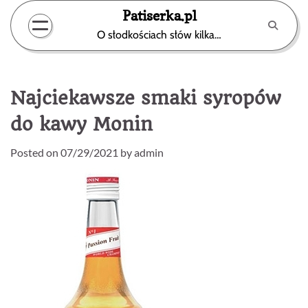
Skip
Patiserka.pl
to
O słodkościach słów kilka…
content
Najciekawsze smaki syropów
do kawy Monin
Posted on
07/29/2021
by
admin