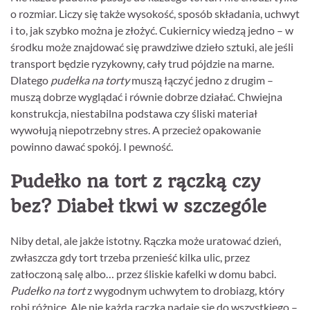
o rozmiar. Liczy się także wysokość, sposób składania, uchwyt
i to, jak szybko można je złożyć. Cukiernicy wiedzą jedno – w
środku może znajdować się prawdziwe dzieło sztuki, ale jeśli
transport będzie ryzykowny, cały trud pójdzie na marne.
Dlatego
pudełka na torty
muszą łączyć jedno z drugim –
muszą dobrze wyglądać i równie dobrze działać. Chwiejna
konstrukcja, niestabilna podstawa czy śliski materiał
wywołują niepotrzebny stres. A przecież opakowanie
powinno dawać spokój. I pewność.
Pudełko na tort z rączką czy
bez? Diabeł tkwi w szczególe
Niby detal, ale jakże istotny. Rączka może uratować dzień,
zwłaszcza gdy tort trzeba przenieść kilka ulic, przez
zatłoczoną salę albo… przez śliskie kafelki w domu babci.
Pudełko na tort
z wygodnym uchwytem to drobiazg, który
robi różnicę. Ale nie każda rączka nadaje się do wszystkiego –